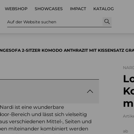
WEBSHOP
SHOWCASES
IMPACT
KATALOG
Auf der Website suchen
NGESOFA 2-SITZER KOMODO ANTHRAZIT MIT KISSENSATZ GR
NARD
Lo
K
mi
ardi ist eine wunderbare
or-Bereich und lässt sich vielseitig
Artik
 aus verschiedenen Mittel-, Seiten und
ben miteinander kombiniert werden
ab