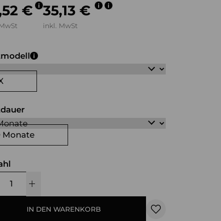
,52 €
35,13 €
 MwSt
inkl. MwSt
tmodell
X
tdauer
0 Monate
ahl
IN DEN WARENKORB