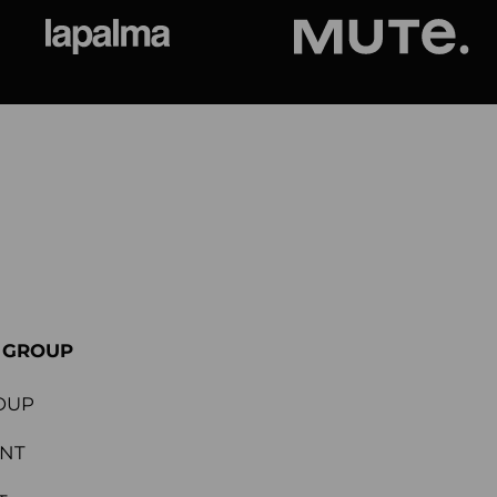
ional
Lapalma
Jetson by M
E GROUP
OUP
ENT