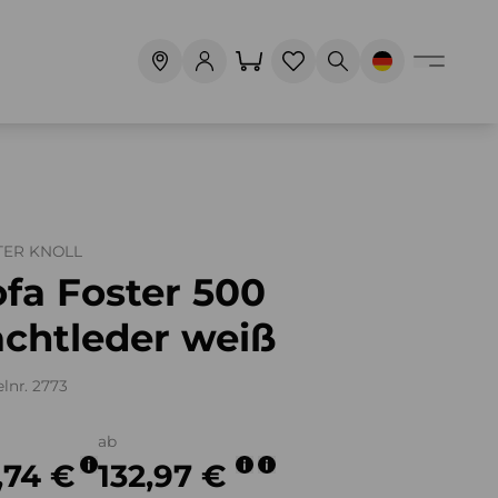
ER KNOLL
fa Foster 500
achtleder weiß
elnr. 2773
ab
1,74 €
132,97 €