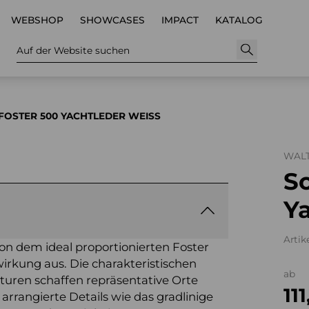
WEBSHOP
SHOWCASES
IMPACT
KATALOG
Auf der Website suchen
FOSTER 500 YACHTLEDER WEISS
WALT
So
Y
Artik
on dem ideal proportionierten Foster
irkung aus. Die charakteristischen
ab
turen schaffen repräsentative Orte
11
rrangierte Details wie das gradlinige