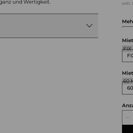
eganz und Wertigkeit.
exkl.
Meh
we
Mie
FI
Mie
6
Anz