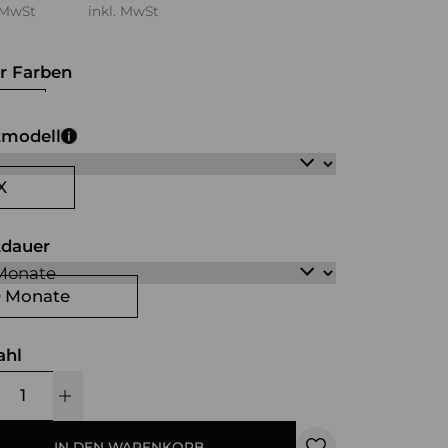
 MwSt
inkl. MwSt
r Farben
iß
schwarz
tmodell
X
tdauer
0 Monate
ahl
IN DEN WARENKORB