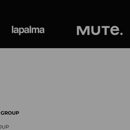
ional
Lapalma
Jetson by M
E GROUP
OUP