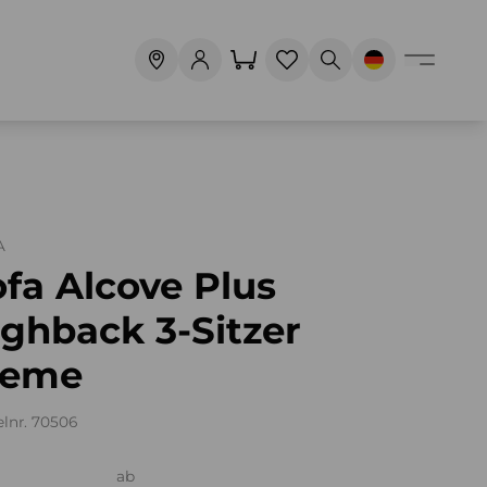
A
fa Alcove Plus
ghback 3-Sitzer
reme
elnr. 70506
ab