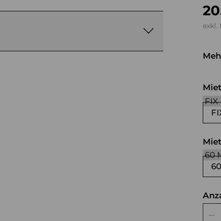
20
exkl.
Meh
sc
Mie
FI
Mie
6
Anz