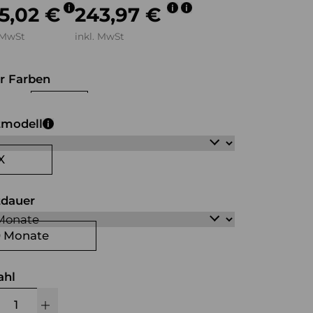
5,02 €
243,97 €
 MwSt
inkl. MwSt
r Farben
hwarz
beige
tmodell
X
tdauer
0 Monate
ahl