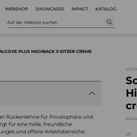
WEBSHOP
SHOWCASES
IMPACT
KATALOG
Auf der Website suchen
ALCOVE PLUS HIGHBACK 3-SITZER CREME
VITR
So
Hi
c
er Rückenlehne für Privatsphäre und
Artik
t für eine helle, freundliche
unges und offene Arbeitsbereiche.
ab