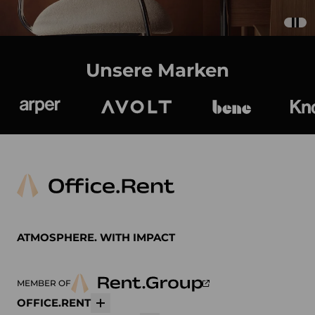
Unsere Marken
Arper
Avolt
bene
K
ATMOSPHERE. WITH IMPACT
MEMBER OF
OFFICE.RENT
Mehr