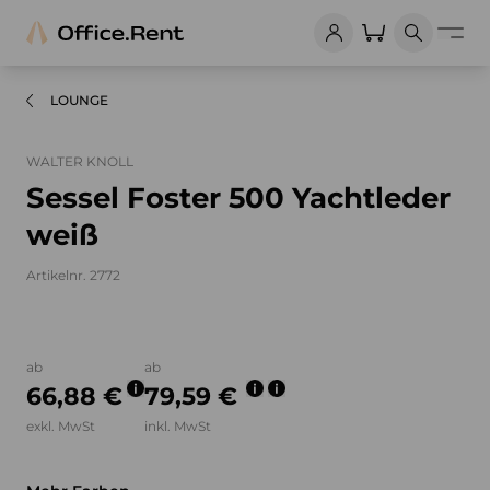
LOUNGE
WALTER KNOLL
Sessel Foster 500 Yachtleder
weiß
Artikelnr. 2772
Bilder und Videos zum Produkt
ab
ab
66,88 €
79,59 €
exkl. MwSt
inkl. MwSt