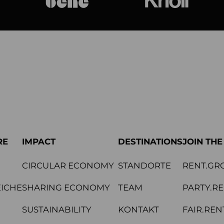
bene
Knoll Internat
RE
IMPACT
DESTINATIONS
JOIN TH
CIRCULAR ECONOMY
STANDORTE
RENT.GR
ICHE
SHARING ECONOMY
TEAM
PARTY.R
SUSTAINABILITY
KONTAKT
FAIR.REN