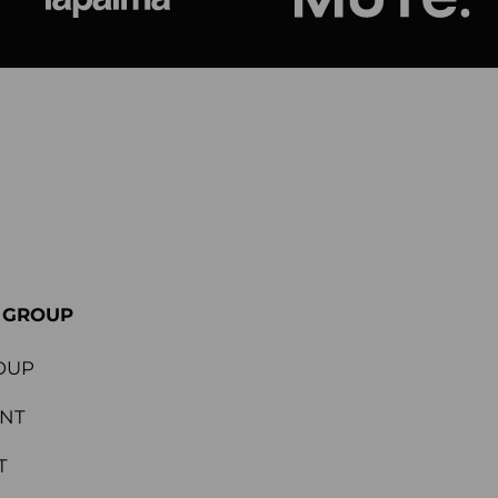
ional
Lapalma
Jetson by M
E GROUP
OUP
ENT
T