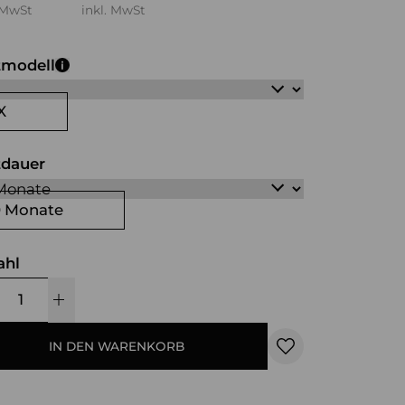
 MwSt
inkl. MwSt
tmodell
X
tdauer
0 Monate
ahl
IN DEN WARENKORB