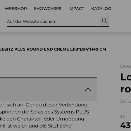
WEBSHOP
SHOWCASES
IMPACT
KATALOG
Auf der Website suchen
ESITZ PLUS ROUND END CREME L118*B94*H40 CM
LAP
L
r
Artik
hen sich an. Genau dieser Verbindung
pringen die Sofas des Systems PLUS
ab
die den Charakter jeder Umgebung
43
il ist weich und die Sitzfläche