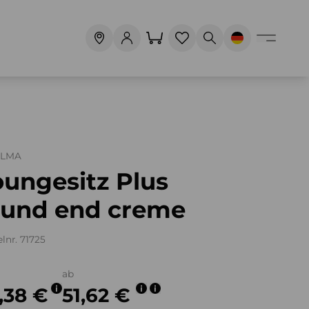
ALMA
oungesitz Plus
ound end creme
elnr. 71725
ab
,38 €
51,62 €