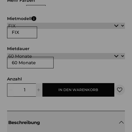
Mehr Farben
weiß
grau
blau
Mietmodell
FIX
Mietdauer
60 Monate
Anzahl
IN DEN WARENKORB
Beschreibung