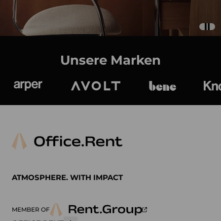
Unsere Marken
Arper
Avolt
bene
K
ATMOSPHERE. WITH IMPACT
MEMBER OF