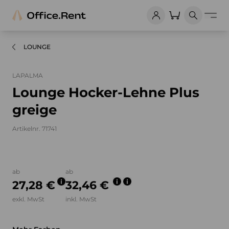
LOUNGE
LAPALMA
Lounge Hocker-Lehne Plus
greige
Artikelnr. 71741
Bilder und Videos zum Produkt
ab
ab
27,28 €
32,46 €
exkl. MwSt
inkl. MwSt