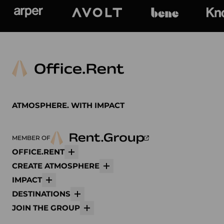
Arper
Avolt
bene
K
ATMOSPHERE. WITH IMPACT
MEMBER OF
OFFICE.RENT
Mehr
CREATE ATMOSPHERE
Mehr
IMPACT
Mehr
DESTINATIONS
Mehr
JOIN THE GROUP
Mehr