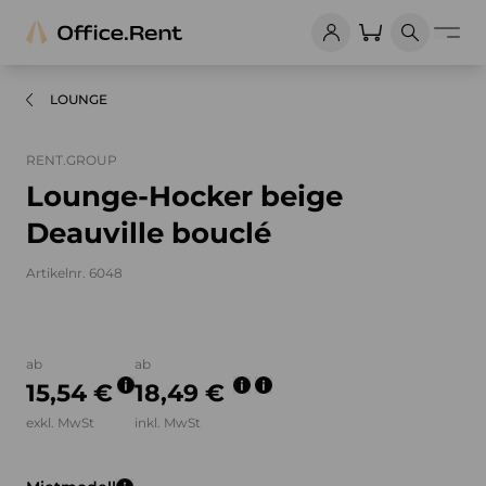
LOUNGE
RENT.GROUP
Lounge-Hocker beige
Deauville bouclé
Artikelnr. 6048
Bilder und Videos zum Produkt
ab
ab
15,54 €
18,49 €
exkl. MwSt
inkl. MwSt