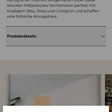
stilvollen Möbelstücke harmonieren perfekt mit
knalligem Blau, Rosa und Limegrün und schaffen
eine fröhliche Atmosphäre.
Produktdetails