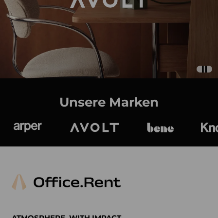
Unsere Marken
Arper
Avolt
bene
K
ATMOSPHERE. WITH IMPACT