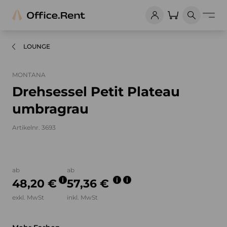
LOUNGE
MONTANA
Drehsessel Petit Plateau
umbragrau
Artikelnr. 3693
Bilder und Videos zum Produkt
ab
ab
48,20 €
57,36 €
exkl. MwSt
inkl. MwSt