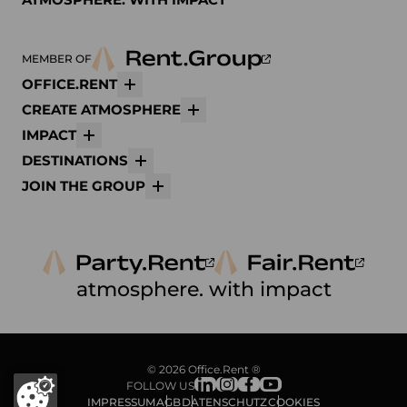
MEMBER OF
OFFICE.RENT
Mehr
CREATE ATMOSPHERE
Mehr
IMPACT
Mehr
DESTINATIONS
Mehr
JOIN THE GROUP
Mehr
atmosphere. with impact
© 2026 Office.Rent ®
FOLLOW US
IMPRESSUM
AGB
DATENSCHUTZ
COOKIES