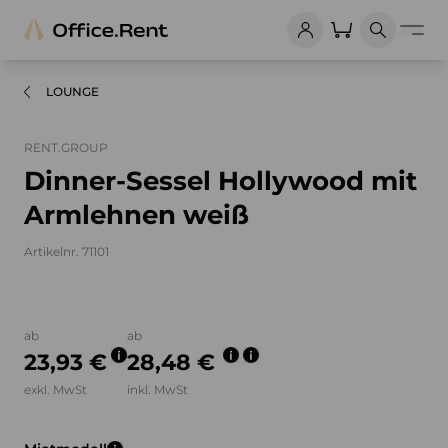
LOUNGE
RENT.GROUP
Dinner-Sessel Hollywood mit
Armlehnen weiß
Artikelnr. 71101
Bilder und Videos zum Produkt
ab
ab
23,93 €
28,48 €
exkl. MwSt
inkl. MwSt