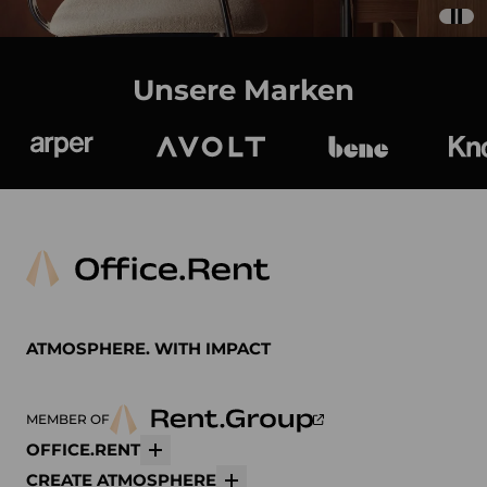
Unsere Marken
Arper
Avolt
bene
K
ATMOSPHERE. WITH IMPACT
MEMBER OF
OFFICE.RENT
Mehr
CREATE ATMOSPHERE