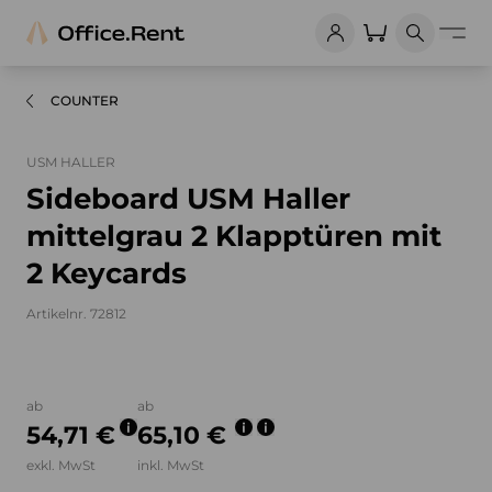
COUNTER
USM HALLER
Sideboard USM Haller
mittelgrau 2 Klapptüren mit
2 Keycards
Artikelnr. 72812
Bilder und Videos zum Produkt
ab
ab
54,71 €
65,10 €
exkl. MwSt
inkl. MwSt