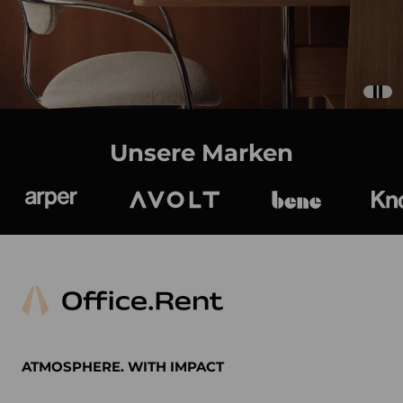
Unsere Marken
Arper
Avolt
bene
K
ATMOSPHERE. WITH IMPACT