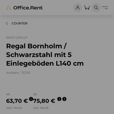
COUNTER
RENT.GROUP
Regal Bornholm /
Schwarzstahl mit 5
Einlegeböden L140 cm
Artikelnr. 72230
Bilder und Videos zum Produkt
ab
ab
63,70 €
75,80 €
exkl. MwSt
inkl. MwSt