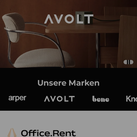
Unsere Marken
Arper
Avolt
bene
K