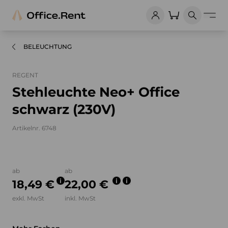
BELEUCHTUNG
REGENT
Stehleuchte Neo+ Office
schwarz (230V)
Artikelnr. 6748
Bilder und Videos zum Produkt
ab
ab
18,49 €
22,00 €
exkl. MwSt
inkl. MwSt