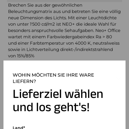
Brechen Sie aus der gewöhnlichen
Beleuchtungsmatrix aus und betreten Sie eine völlig
neue Dimension des Lichts. Mit einer Leuchtdichte
von unter 1'500 cd/m2 ist NEO+ die ideale Wahl für
besonders anspruchsvolle Sehaufgaben. Neo+ Office
wartet mit einem Farbwiedergabeindex Ra > 80
und einer Farbtemperatur von 4000 K, neutralweiss
sowie in Lichtverteilung direkt-/indirektstrahlend
von 15%/85%
WOHIN MÖCHTEN SIE IHRE WARE
Produktdetails
LIEFERN?
Lieferziel wählen
und los geht's!
Land