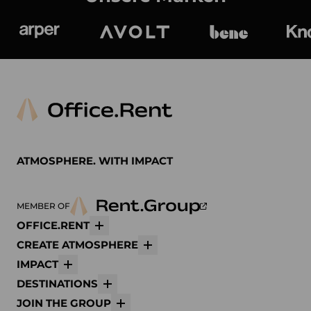
Arper
Avolt
bene
K
ATMOSPHERE. WITH IMPACT
MEMBER OF
OFFICE.RENT
Mehr
CREATE ATMOSPHERE
Mehr
IMPACT
Mehr
DESTINATIONS
Mehr
JOIN THE GROUP