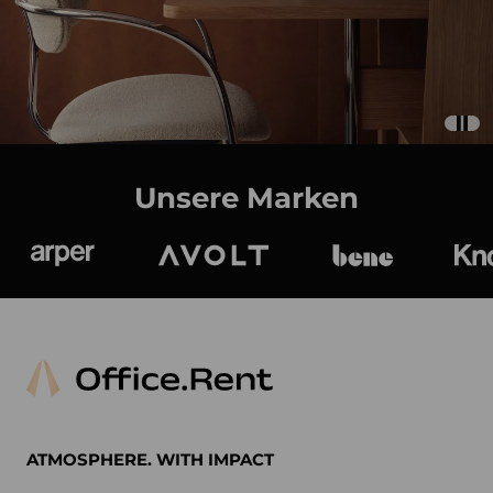
Unsere Marken
Arper
Avolt
bene
K
ATMOSPHERE. WITH IMPACT