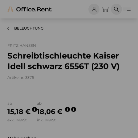
BELEUCHTUNG
FRITZ HANSEN
Schreibtischleuchte Kaiser
Idell schwarz 6556T (230 V)
Artikelnr. 3376
Bilder und Videos zum Produkt
ab
ab
15,18 €
18,06 €
exkl. MwSt
inkl. MwSt