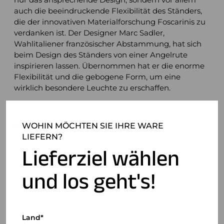
auch die beeindruckende Flexibilität des Ständers,
die der innovativen Materialforschung Foscarinis zu
verdanken ist. Der Designer Marc Sadler,
Wahlitaliener französischer Abstammung, hat sich
beim Design des Ständers von einer Angelrute
inspirieren lassen. Übernommen hat er die enorme
Flexibilität und die gebogene Form, um eine
wirklich besondere Leuchte zu erschaffen.
WOHIN MÖCHTEN SIE IHRE WARE
Produktdetails
LIEFERN?
Lieferziel wählen
und los geht's!
Land