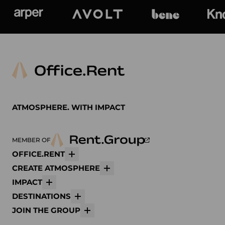
Arper
Avolt
bene
K
ATMOSPHERE. WITH IMPACT
MEMBER OF
OFFICE.RENT
Mehr
CREATE ATMOSPHERE
Mehr
IMPACT
Mehr
DESTINATIONS
Mehr
JOIN THE GROUP
Mehr