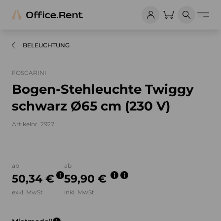
BELEUCHTUNG
FOSCARINI
Bogen-Stehleuchte Twiggy
schwarz Ø65 cm (230 V)
Artikelnr. 2927
Bilder und Videos zum Produkt
ab
ab
50,34 €
59,90 €
exkl. MwSt
inkl. MwSt