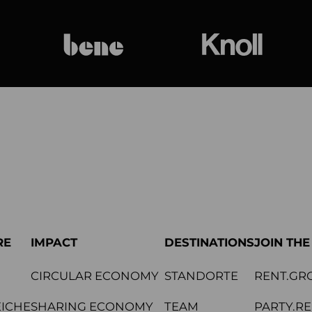
bene
Knoll Internat
RE
IMPACT
DESTINATIONS
JOIN TH
CIRCULAR ECONOMY
STANDORTE
RENT.GR
ICHE
SHARING ECONOMY
TEAM
PARTY.R