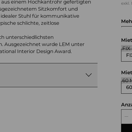
s aus einem Hochkantrohr gefertigten
exkl.
ausgezeichnetem Sitzkomfort und
 idealer Stuhl für kommunikative
Meh
pische schlichte, zeitlose
bla
br
ch unterschiedlichsten
Mie
. Ausgezeichnet wurde LEM unter
ional Interior Design Award.
FI
Mie
6
Anz