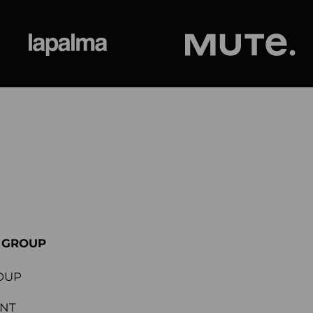
ional
Lapalma
Jetson by M
E GROUP
OUP
ENT