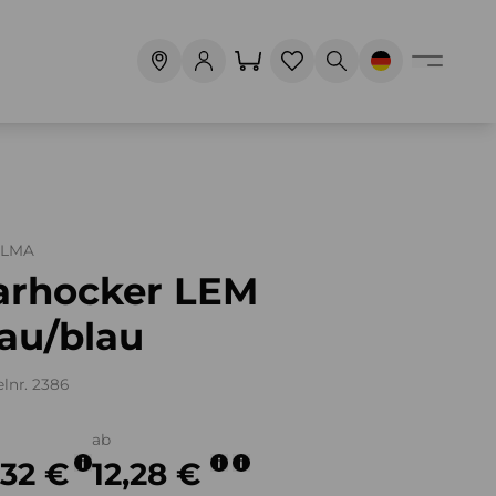
ALMA
arhocker LEM
au/blau
elnr. 2386
ab
,32 €
12,28 €