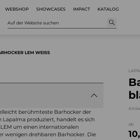
WEBSHOP
SHOWCASES
IMPACT
KATALOG
Auf der Website suchen
ARHOCKER LEM WEISS
LAP
B
bl
Artik
vielleicht berühmteste Barhocker der
 Lapalma produziert, handelt es sich
ab
 LEM um einen internationalen
10
der wenigen drehbaren Barhocker. Die