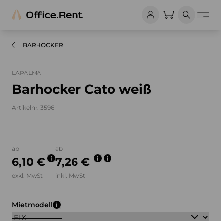
BARHOCKER
LAPALMA
Barhocker Cato weiß
Artikelnr. 3596
Bilder und Videos zum Produkt
ab
ab
6,10 €
7,26 €
exkl. MwSt
inkl. MwSt
Mietmodell