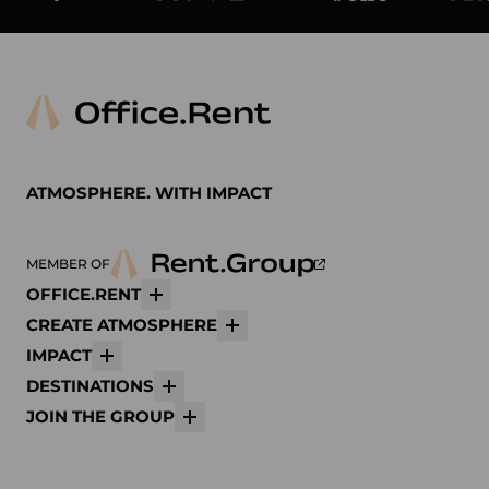
Arper
Avolt
bene
K
ATMOSPHERE. WITH IMPACT
MEMBER OF
OFFICE.RENT
Mehr
CREATE ATMOSPHERE
Mehr
IMPACT
Mehr
DESTINATIONS
Mehr
JOIN THE GROUP
Mehr